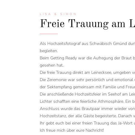
LISA & SIMON
Freie Trauung am Le
Als Hochzeitsfotograf aus Schwäbisch Gmünd durft
begleiten.
Beim Getting Ready war die Aufregung der Braut b
gesehen hat.
Die freie Trauung direkt am Leinecksee, umgeben v
Die Zeremonie war sehr persönlich und emotional u
der Sektempfang gemeinsam mit Familie und Freund
Die anschließende Hochzeitsfeier im Seehof am Lein
Lichter schafften eine feierliche Athmosphäre. Ei
Anschluss wurde das Brautpaar immer wieder von e
Hochzeitstanz, der alle Gäste begeisterte. Danach 
Ihr gebt euch bei einer freien Trauung das Ja-Wor
Ich freue mich über eure Nachricht!