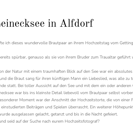
inecksee in Alfdorf
e ich dieses wundervolle Brautpaar an ihrem Hochzeitstag vom Getting
ereits spürbar, genauso als sie von ihrem Bruder zum Traualtar geführt
on der Natur mit einem traumhaften Blick auf den See war ein absolutes 
nd die Braut sang für ihren künftigen Mann ein Liebeslied, was alle zu 
e statt. Bei toller Aussicht auf den See und mit dem ein oder anderen 
ecksee war bis ins kleinste Detail liebevoll vom Brautpaar selbst vorb
n besonderer Moment war der Anschnitt der Hochzeitstorte, die von eine
instudierten Beiträgen und Spielen überrascht. Ein weiterer Höhepunkt
wurde ausgelassen gelacht, getanzt und bis in die Nacht gefeiert.
t und seid auf der Suche nach eurem Hochzeitsfotograf?